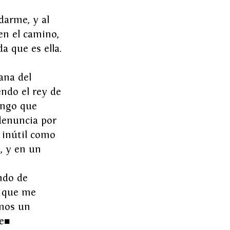
darme, y al 
en el camino, 
a que es ella.
ana del 
endo el rey de 
tengo que 
denuncia por 
 inútil como 
, y en un 
 
ndo de 
 que me 
mos un 
e
■