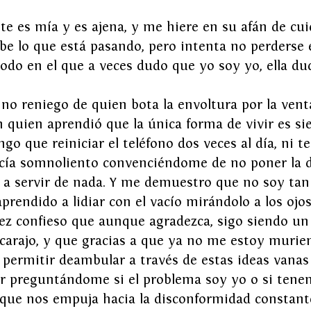
 es mía y es ajena, y me hiere en su afán de cui
be lo que está pasando, pero intenta no perderse 
o en el que a veces dudo que yo soy yo, ella dud
 no reniego de quien bota la envoltura por la vent
n quien aprendió que la única forma de vivir es si
ngo que reiniciar el teléfono dos veces al día, ni 
icía somnoliento convenciéndome de no poner la 
 a servir de nada. Y me demuestro que no soy tan
prendido a lidiar con el vacío mirándolo a los ojos
z confieso que aunque agradezca, sigo siendo un
 carajo, y que gracias a que ya no me estoy murie
ermitir deambular a través de estas ideas vanas
ar preguntándome si el problema soy yo o si tene
 que nos empuja hacia la disconformidad constant