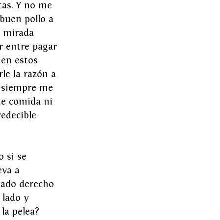
tas. Y no me 
buen pollo a 
n mirada 
r entre pagar 
 en estos 
le la razón a 
e siempre me 
te comida ni 
edecible 
 si se 
eva a 
lado derecho 
 lado y 
la pelea?