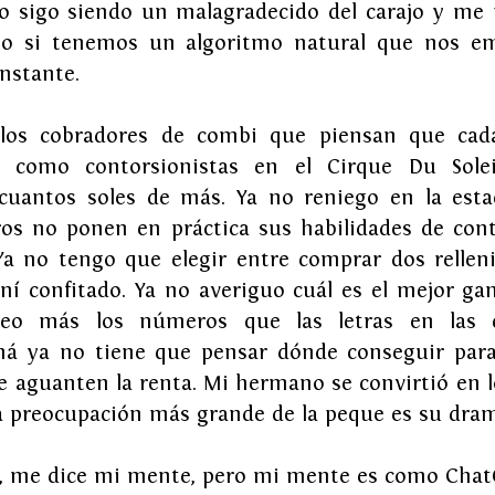
o sigo siendo un malagradecido del carajo y me p
o si tenemos un algoritmo natural que nos emp
nstante.
los cobradores de combi que piensan que cad
n como contorsionistas en el Cirque Du Solei
uantos soles de más. Ya no reniego en la estac
ros no ponen en práctica sus habilidades de conto
 Ya no tengo que elegir entre comprar dos relleni
ní confitado. Ya no averiguo cuál es el mejor ga
veo más los números que las letras en las c
á ya no tiene que pensar dónde conseguir para 
e aguanten la renta. Mi hermano se convirtió en l
a preocupación más grande de la peque es su drama es
a, me dice mi mente, pero mi mente es como Chat