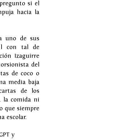
regunto si el 
uja hacia la 
a uno de sus 
l con tal de 
ión Izaguirre 
rsionista del 
tas de coco o 
ma media baja 
artas de los 
la comida ni 
o que siempre 
colar.       
GPT y 