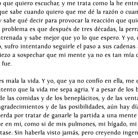
o que quiero escuchar, y me trata como la he entr
 que sabe cuando quiero que me dé la razón o cua
 sabe qué decir para provocar la reacción que qui
 problema es que después de tres décadas, la perr
renada y sabe mejor que yo lo que espero. Y yo, 
 sufro intentando seguirle el paso a sus cadenas 
piezo a sospechar que mi mente ya no es tan mía
fue.
s mala la vida. Y yo, que ya no confío en ella, me
ntento que la vida me sepa agria. Y a pesar de los 
de las comidas y de los beneplácitos, y de las venta
 agradecimientos y de las posibilidades, aún hay dí
rda por tratar de ganarle la partida a una mente
ue en mi, como si de mis pulmones, mi hígado, mi
atase. Sin haberla visto jamás, pero creyendo ing