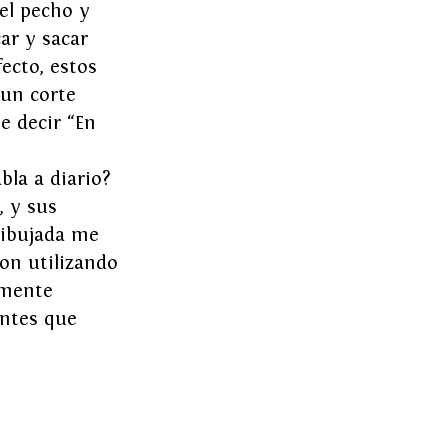
el pecho y 
ar y sacar 
ecto, estos 
un corte 
e decir “En 
la a diario? 
, y sus 
dibujada me 
on utilizando 
rmente 
antes que 