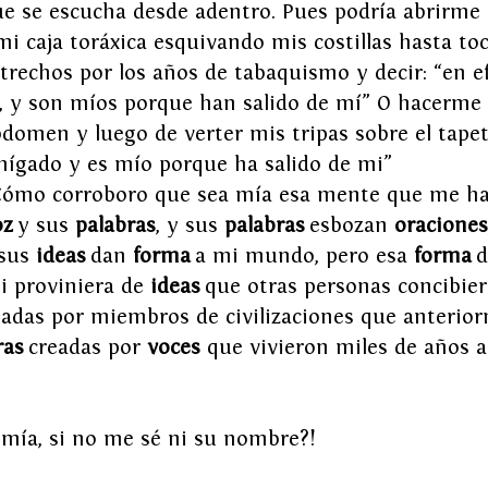
que se escucha desde adentro. Pues podría abrirme 
i caja toráxica esquivando mis costillas hasta toc
echos por los años de tabaquismo y decir: “en ef
 y son míos porque han salido de mí” O hacerme 
bdomen y luego de verter mis tripas sobre el tapet
hígado y es mío porque ha salido de mi”          
Cómo corroboro que sea mía esa mente que me hab
oz
 y sus 
palabras
, y sus 
palabras
 esbozan 
oraciones
 sus 
ideas
 dan 
forma
 a mi mundo, pero esa 
forma
 
i proviniera de 
ideas
 que otras personas concibier
lladas por miembros de civilizaciones que anterio
ras
 creadas por 
voces
 que vivieron miles de años 
 mía, si no me sé ni su nombre?!