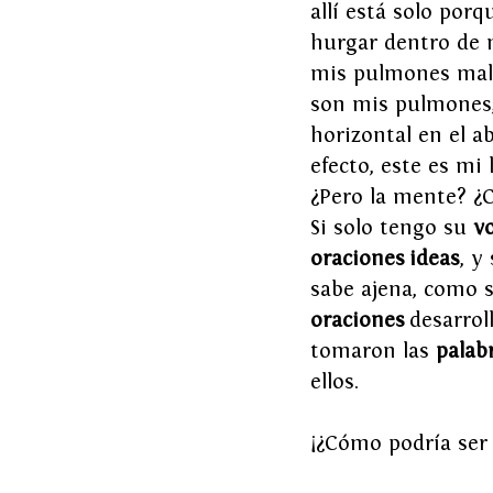
allí está solo por
hurgar dentro de m
mis pulmones maltr
son mis pulmones,
horizontal en el a
efecto, este es mi 
¿Pero la mente? ¿
Si solo tengo su 
v
oraciones
ideas
, y
sabe ajena, como s
oraciones
 desarro
tomaron las 
palab
ellos.
¡¿Cómo podría ser