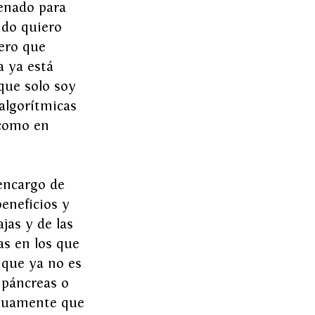
enado para 
ndo quiero 
ero que 
a ya está 
que solo soy 
algorítmicas 
 como en 
 encargo de 
beneficios y 
jas y de las 
as en los que 
 que ya no es 
 páncreas o 
enuamente que 