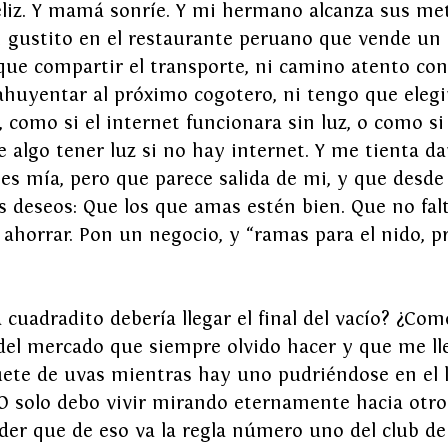
eliz. Y mamá sonríe. Y mi hermano alcanza sus me
n gustito en el restaurante peruano que vende un 
 que compartir el transporte, ni camino atento co
huyentar al próximo cogotero, ni tengo que elegi
t, como si el internet funcionara sin luz, o como si
e algo tener luz si no hay internet. Y me tienta dar
es mía, pero que parece salida de mi, y que desd
 deseos: Que los que amas estén bien. Que no fal
ahorrar. Pon un negocio, y “ramas para el nido, pr
 cuadradito debería llegar el final del vacío? ¿Como
a del mercado que siempre olvido hacer y que me ll
ete de uvas mientras hay uno pudriéndose en el 
¿O solo debo vivir mirando eternamente hacia otro
er que de eso va la regla número uno del club de 