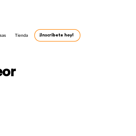
sas
Tienda
¡Inscríbete hoy!
eor