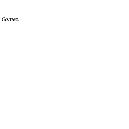
l Gomez
.