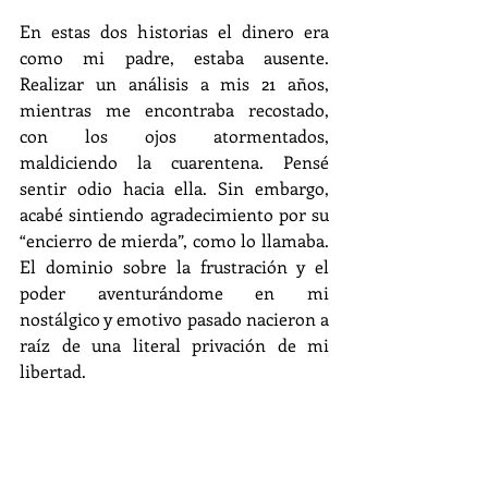
En estas dos historias el dinero era 
como mi padre, estaba ausente. 
Realizar un análisis a mis 21 años, 
mientras me encontraba recostado, 
con los ojos atormentados, 
maldiciendo la cuarentena. Pensé 
sentir odio hacia ella. Sin embargo, 
acabé sintiendo agradecimiento por su 
“encierro de mierda”, como lo llamaba. 
El dominio sobre la frustración y el 
poder aventurándome en mi 
nostálgico y emotivo pasado nacieron a 
raíz de una literal privación de mi 
libertad.
Nada de lo que pasa es delito de la 
cuarentena, porque no es ella quien 
aprieta el pecho generando falta de 