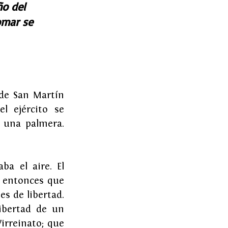
o del 
omar se 
de San Martín 
 ejército se 
 una palmera. 
ba el aire. El 
 entonces que 
s de libertad. 
bertad de un 
irreinato; que 