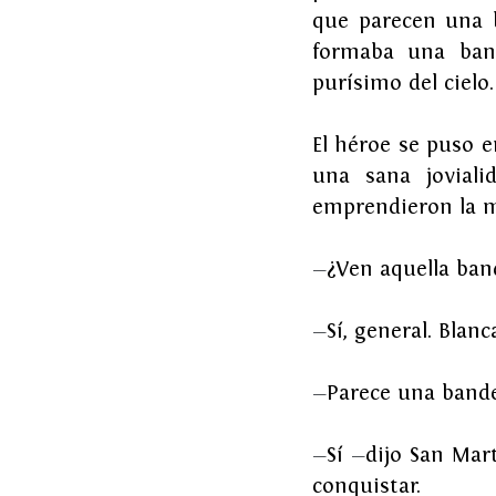
que parecen una b
formaba una band
purísimo del cielo.
El
héroe se puso en
una sana joviali
emprendieron la ma
—
¿Ven aquella ban
—
Sí, general. Blanc
—
Parece una band
—
Sí 
—
dijo San Mar
conquistar.