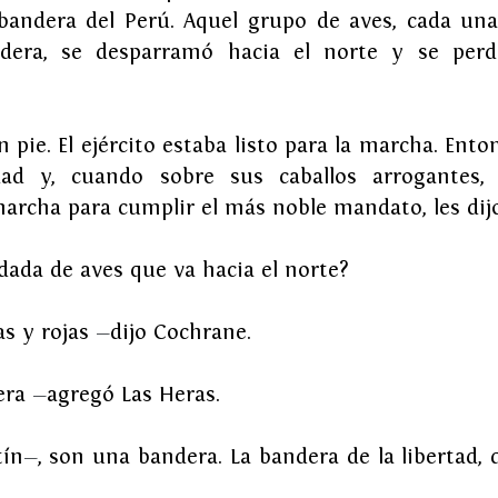
andera del Perú. Aquel grupo de aves, cada una 
era, se desparramó hacia el norte y se perdi
 pie. El ejército estaba listo para la marcha. Enton
dad y, cuando sobre sus caballos arrogantes, l
rcha para cumplir el más noble mandato, les dijo 
dada de aves que va hacia el norte?
as y rojas 
—
dijo Cochrane.
era 
—
agregó Las Heras.
tín
—
, son una bandera. La bandera de la libertad, 