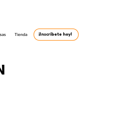
sas
Tienda
¡Inscríbete hoy!
N