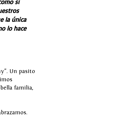
como si 
uestros 
 la única 
o lo hace 
y”. Un pasito 
vimos 
ella familia, 
abrazamos. 