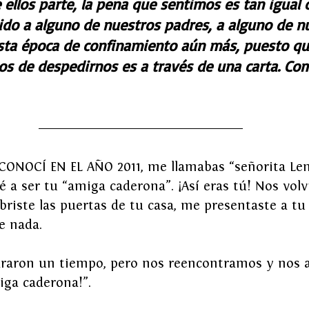
ellos parte, la pena que sentimos es tan igual 
do a alguno de nuestros padres, a alguno de n
sta época de confinamiento aún más, puesto que
s de despedirnos es a través de una carta. Com
 CONOCÍ EN EL AÑO 2011, me llamabas “señorita Len
é a ser tu “amiga caderona”. ¡Así eras tú! Nos vol
riste las puertas de tu casa, me presentaste a tu b
e nada.
araron un tiempo, pero nos reencontramos y nos 
miga caderona!”.