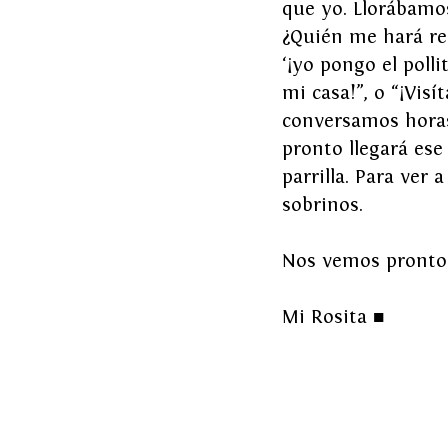
que yo. Llorábamos
¿Quién me hará reí
‘¡yo pongo el polli
mi casa!”, o “¡Vis
conversamos horas
pronto llegará ese 
parrilla. Para ver
sobrinos.
Nos vemos pronto
Mi Rosita 
■