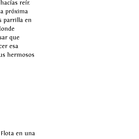
acías reír. 
la próxima 
 parrilla en 
donde 
sar que 
cer esa 
 tus hermosos 
 Flota en una 