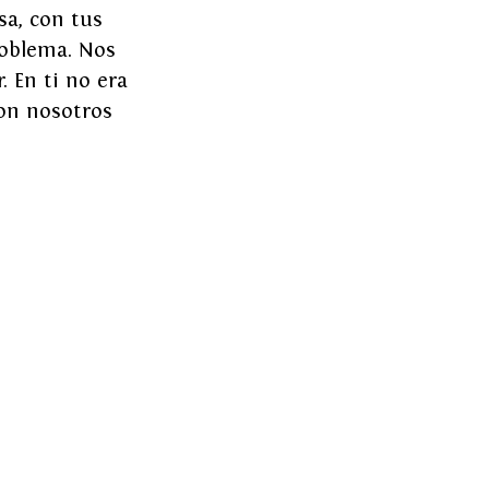
a, con tus 
roblema. Nos 
. En ti no era 
con nosotros 