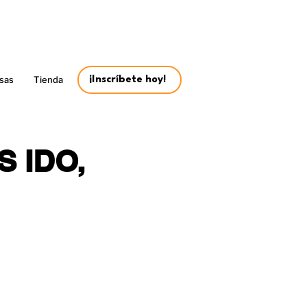
sas
Tienda
¡Inscríbete hoy!
S IDO,