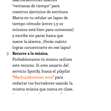
“ventanas de tiempo” para 
nuestros ejercicios de escritura. 
Marca en tu celular un lapso de 
tiempo cómodo (entre 5 y 10 
minutos está bien para comenzar) 
y escribe sin parar hasta que 
suene la alarma. ¡Verás cuánto 
logras concentrarte en ese lapso!
Recurre a la música. 
Probablemente tú mismo utilices 
este recurso. Si eres usuario del 
servicio Spotify, busca el 
playlist
“
Machucabotones 2019
” para 
redactar tus borradores usando la 
misma música que suena en clase. 
Te será de mucha ayuda... ¡Éxitos 
con tu redacción! ¡Comparte esta 
información valiosa!