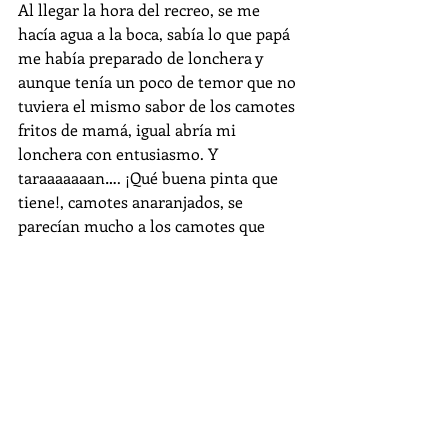
Al llegar la hora del recreo, se me 
hacía agua a la boca, sabía lo que papá 
me había preparado de lonchera y 
aunque tenía un poco de temor que no 
tuviera el mismo sabor de los camotes 
fritos de mamá, igual abría mi 
lonchera con entusiasmo. Y 
taraaaaaaan…. ¡Qué buena pinta que 
tiene!, camotes anaranjados, se 
parecían mucho a los camotes que 
hacía mamá. Uhmmm deliciosos… 
papá había demostrado que podía 
hacer unos ricos camotes fritos a su 
estilo, los suyos tenían unas capas 
medias marrones que le daban un 
sabor mixto, entre dulce y amargo. 
Otro hallazgo más, acabo de darme 
cuenta de donde provienen mis gustos 
por las mezclas de sabores: lo dulce 