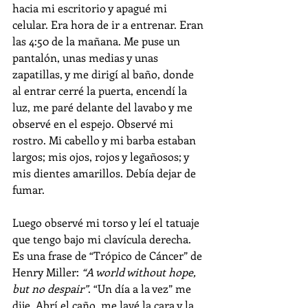
hacia mi escritorio y apagué mi 
celular. Era hora de ir a entrenar. Eran 
las 4:50 de la mañana. Me puse un 
pantalón, unas medias y unas 
zapatillas, y me dirigí al baño, donde 
al entrar cerré la puerta, encendí la 
luz, me paré delante del lavabo y me 
observé en el espejo. Observé mi 
rostro. Mi cabello y mi barba estaban 
largos; mis ojos, rojos y legañosos; y 
mis dientes amarillos. Debía dejar de 
fumar. 
Luego observé mi torso y leí el tatuaje 
que tengo bajo mi clavícula derecha. 
Es una frase de “Trópico de Cáncer” de 
Henry Miller: 
“A world without hope, 
but no despair”
. “Un día a la vez” me 
dije. Abrí el caño, me lavé la cara y la 