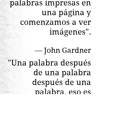
palabras impresas en
una página y
comenzamos a ver
imágenes".
― John Gardner
"Una palabra después
de una palabra
después de una
palabra, eso es
poder".
― Margaret Atwood
Web y contenidos: Machucabotones
2014 - 2026