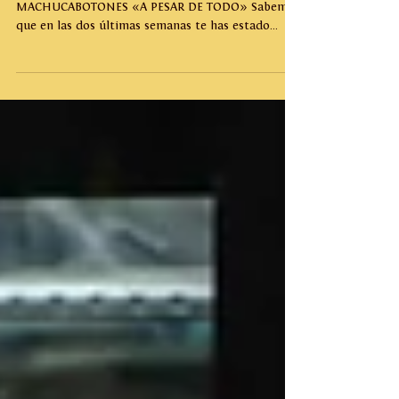
RESULTADOS DEL III CONCURSO DE RELATO
MACHUCABOTONES «A PESAR DE TODO» Sabemos
que en las dos últimas semanas te has estado
mordiendo las uñas, sabemos que has mirado al
cielo pensando "Y estos de Machucabotones, ¿por
qué no publican aún los resultados de su
concurso?". Así que este post calmará tu ansiedad,
porque ya, ahora sí, tenemos ganadores. Y tú no
eres uno de ellos. Lo sentimos. Igual, quédate
leyendo cómo otras personas se llevaron la gloria
que tú ansiabas. Pero, ¿s