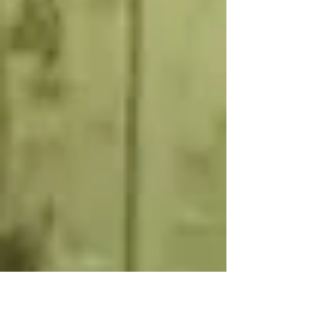
casa, abrí el libro y pensaba que esa primera frase
era perfecta para una historia, pero no para la
mía. Nos citamos en un café de Lince. Yo trabajaba
en San Isidro y, mientras revisaba detalles de un
proyecto de ilustración infantil para una