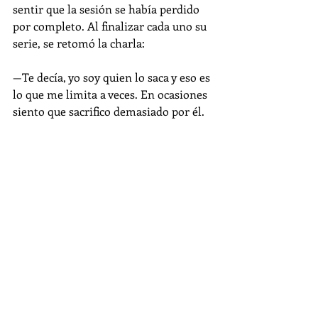
sentir que la sesión se había perdido 
por completo. Al finalizar cada uno su 
serie, se retomó la charla:
—Te decía, yo soy quien lo saca y eso es 
lo que me limita a veces. En ocasiones 
siento que sacrifico demasiado por él. 
Como si dejara de vivir por él. Muchos 
me han dicho que le busque otro 
hogar. Hasta el psicólogo me lo ha 
dicho, pero ¿qué clase de persona sería 
si lo hiciera? Él no es un paquete del 
que te deshaces porque te estorba. Me 
pregunto qué dirían si en lugar de 
perro, fuese un bebé, si fuese mi hijo. 
Ahí dirían que soy mal padre, que 
debo hacerme cargo, ser responsable, 
que debí pensar dos veces antes de 
coger sin condón. En cambio, como se 