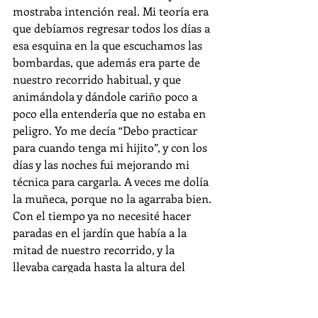
mostraba intención real. Mi teoría era 
que debíamos regresar todos los días a 
esa esquina en la que escuchamos las 
bombardas, que además era parte de 
nuestro recorrido habitual, y que 
animándola y dándole cariño poco a 
poco ella entendería que no estaba en 
peligro. Yo me decía “Debo practicar 
para cuando tenga mi hijito”, y con los 
días y las noches fui mejorando mi 
técnica para cargarla. A veces me dolía 
la muñeca, porque no la agarraba bien. 
Con el tiempo ya no necesité hacer 
paradas en el jardín que había a la 
mitad de nuestro recorrido, y la 
llevaba cargada hasta la altura del 
colegio: allí la posaba sobre un césped 
que ella solía disfrutar, seguro que 
fraganciado por las mil pichis de los 