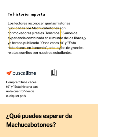
Tu historia importa
Los lectores reconocen que las historias
publicadas por Machucabotones son
conmovedores y reales. Tenemos 35 años de
experiencia combinada en el mundo de los libros, y
ya hemos publicado "Once veces tú" y "Esta
historia casi no la cuento", antologías de grandes
relatos escritos por nuestros estudiantes.
Compra "Once veces
Lee gratis un relato del
tú" y "Esta historia casi
libro "Esta historia casi no
no la cuento"
desde
la cuento"
cualquier país.
¿Qué puedes esperar de
Machucabotones?