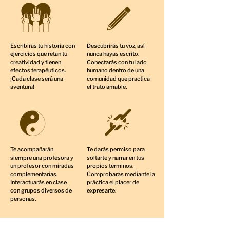
Escribirás tu historia con
Descubrirás tu voz, así
ejercicios que retan tu
nunca hayas escrito.
creatividad y tienen
Conectarás con tu lado
efectos terapéuticos.
humano dentro de una
¡Cada clase será una
comunidad que practica
aventura!
el trato amable.
Te acompañarán
Te darás permiso para
siempre una profesora y
soltarte y narrar en tus
un profesor con miradas
propios términos.
complementarias.
Comprobarás mediante la
Interactuarás en clase
práctica el placer de
con grupos diversos de
expresarte.
personas.