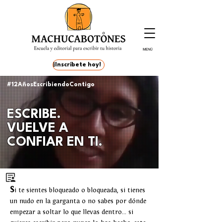
MENÚ
¡Inscríbete hoy!
#12AñosEscribiendoContigo
ESCRIBE.
VUELVE A
CONFIAR
EN
TI.
S
i te sientes bloqueado o bloqueada, si tienes
un nudo en la garganta o no sabes por dónde
empezar a soltar lo que llevas dentro... si