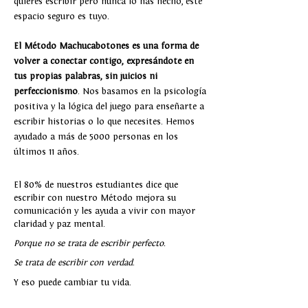
quieres escribir pero nunca lo has hecho,
este
espacio seguro es tuyo
.
El Método Machucabotones e
s una forma de
volver a conectar contigo, expresándote en
tus propias palabras
, sin juicios ni
perfeccionismo
. Nos basamos en la psicología
positiva y la lógica del juego para enseñarte a
escribir historias o lo que necesites. H
emos
ayudado a más de 5000 personas en los
últimos 11 años.
​El 80% de nuestros estudiantes dice que
escribir con nuestro Método mejora su
comunicación y les ayuda a vivir con mayor
claridad y paz mental.
Porque no se trata de escribir perfecto.
Se trata de escribir con verdad
.
Y eso puede cambiar tu vida.