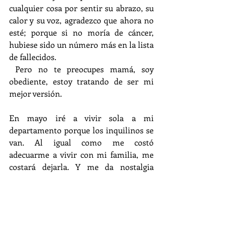
cualquier cosa por sentir su abrazo, su 
calor y su voz, agradezco que ahora no 
esté; porque si no moría de cáncer, 
hubiese sido un número más en la lista 
de fallecidos. 
 Pero no te preocupes mamá, soy 
obediente, estoy tratando de ser mi 
mejor versión.
En mayo iré a vivir sola a mi 
departamento porque los inquilinos se 
van. Al igual como me costó 
adecuarme a vivir con mi familia, me 
costará dejarla. Y me da nostalgia 
porque el ser humano se acostumbra a 
la presencia de personas, sobre todo a 
aquellas que uno quiere. Sé que cuando 
pase todo retornaré a Argentina, y 
sentiré que dejo una parte de mí acá; 