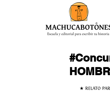
MENÚ
#Concu
HOMBR
★ RELATO PA