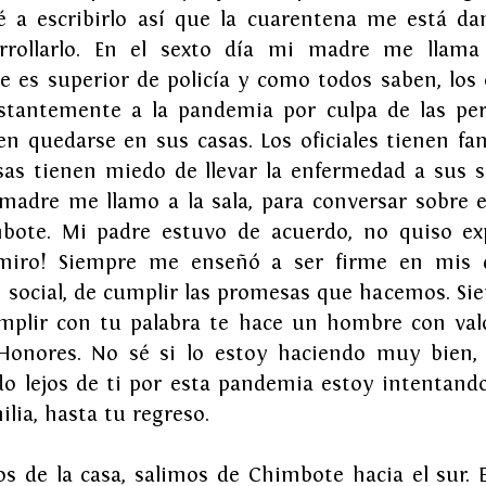
ié a escribirlo así que la cuarentena me está da
rrollarlo. En el sexto día mi madre me llama
e es superior de policía y como todos saben, los o
stantemente a la pandemia por culpa de las per
n quedarse en sus casas. Los oficiales tienen fam
sas tienen miedo de llevar la enfermedad a sus se
madre me llamo a la sala, para conversar sobre e
bote. Mi padre estuvo de acuerdo, no quiso exp
miro! Siempre me enseñó a ser firme en mis de
o social, de cumplir las promesas que hacemos. Si
cumplir con tu palabra te hace un hombre con valo
Honores. No sé si lo estoy haciendo muy bien, 
do lejos de ti por esta pandemia estoy intentando
ilia, hasta tu regreso.
os de la casa, salimos de Chimbote hacia el sur. 