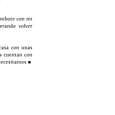
imbote con mi 
rando volver 
casa con unas 
s cuentan con 
 necesitamos 
■