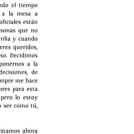
ndo el tiempo 
 a la mesa a 
ficiales están 
sonas que no 
ilia y cuando 
res queridos, 
so. Decidimos 
onernos a la 
cisiones, de 
empre me hace 
res para esta 
pero lo estoy 
 ser como tú, 
Estamos ahora 