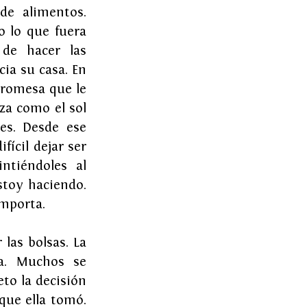
e alimentos. 
 lo que fuera 
de hacer las 
a su casa. En 
romesa que le 
a como el sol 
es. Desde ese 
cil dejar ser 
tiéndoles al 
toy haciendo. 
importa.
las bolsas. La 
a. Muchos se 
o la decisión 
ue ella tomó. 