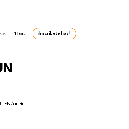
sas
Tienda
¡Inscríbete hoy!
UN
ENTENA» ★