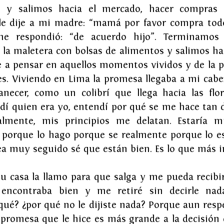
y salimos hacia el mercado, hacer compras d
e dije a mi madre: “mamá por favor compra todo
 me respondió: “de acuerdo hijo”. Terminamos 
la maletera con bolsas de alimentos y salimos haci
 a pensar en aquellos momentos vividos y de la p
s. Viviendo en Lima la promesa llegaba a mi cabez
anecer, como un colibrí que llega hacia las flor
 quien era yo, entendí por qué se me hace tan difí
lmente, mis principios me delatan. Estaría min
é porque lo hago porque se realmente porque lo es
ea muy seguido sé que están bien. Es lo que más 
u casa la llamo para que salga y me pueda recibir 
encontraba bien y me retiré sin decirle nad
ué? ¿por qué no le dijiste nada? Porque aun respet
promesa que le hice es más grande a la decisión q