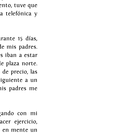
nto, tuve que 
 telefónica y 
ante 15 días, 
de mis padres. 
 iban a estar 
e plaza norte. 
de precio, las 
iguiente a un 
mis padres me 
gando con mi 
r ejercicio, 
o en mente un 