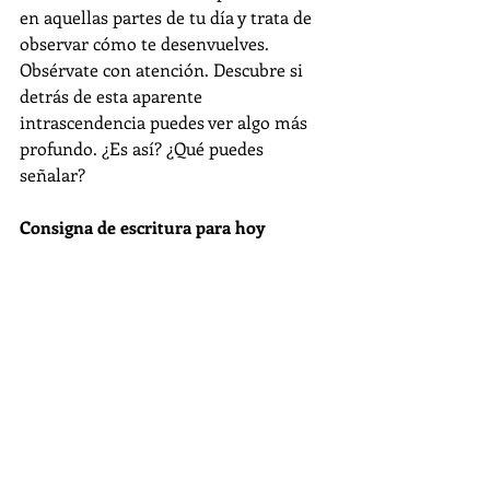
en aquellas partes de tu día y trata de 
observar cómo te desenvuelves. 
Obsérvate con atención. Descubre si 
detrás de esta aparente 
intrascendencia puedes ver algo más 
profundo. ¿Es así? ¿Qué puedes 
señalar?
Consigna de escritura para hoy 
(tiempo: el que desees)
Escribe sin detenerte a partir de lo 
primero que se te ocurra hasta que se 
termine el tiempo. Completa la 
siguiente oración y continúa:
A veces se me ocurren estas tonterías 
que no sirven para nada como
Pensamientos