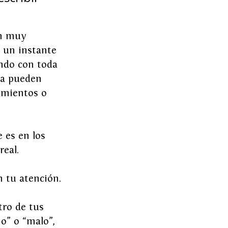
on muy 
 un instante 
ndo con toda 
ma pueden 
amientos o 
 es en los 
real.
n tu atención.
tro de tus 
o” o “malo”, 