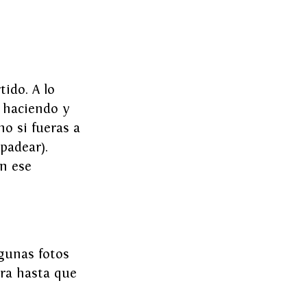
ido. A lo 
 haciendo y 
o si fueras a 
padear). 
n ese 
gunas fotos 
rra hasta que 