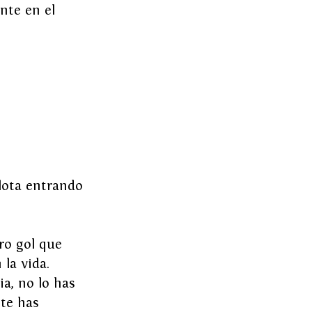
nte en el 
elota entrando 
ro gol que 
 la vida. 
a, no lo has 
te has 