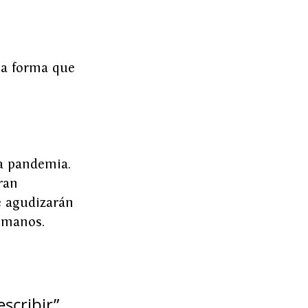
na forma que 
a pandemia. 
ran 
e agudizarán 
umanos.
scribir”