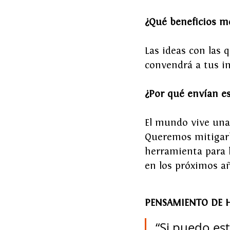
¿Qué beneficios me
Las ideas con las
convendrá a tus in
¿Por qué envían e
El mundo vive una 
Queremos mitigarl
herramienta para l
en los próximos a
PENSAMIENTO DE H
“Si puedo est