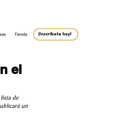
sas
Tienda
¡Inscríbete hoy!
n el
lista de 
ublicará un 