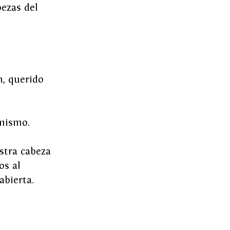
ezas del 
n, querido 
imismo.
stra cabeza 
s al 
abierta.