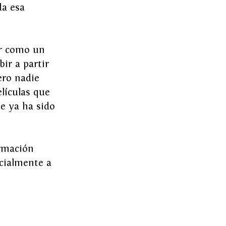
da esa 
ir como un 
ir a partir 
ero nadie 
elículas que 
e ya ha sido 
rmación 
cialmente a 