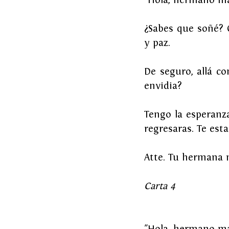
¿Sabes que soñé? 
y paz.
De seguro, allá con
envidia?
Tengo la esperanz
regresaras. Te est
Atte. Tu hermana
Carta 4
"Hola, hermano m