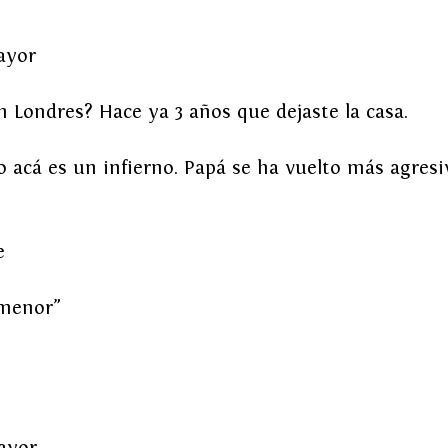
ayor
n Londres? Hace ya 3 años que dejaste la casa.
o acá es un infierno. Papá se ha vuelto más agres
e
 menor”
ayor