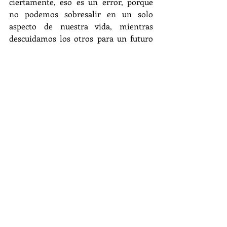
ciertamente, eso es un error, porque 
no podemos sobresalir en un solo 
aspecto de nuestra vida, mientras 
descuidamos los otros para un futuro 
que quizás nunca vendrá, porque 
nuestro tiempo es limitado. A veces, 
actuamos como si la muerte estuviera 
demasiado lejos de nosotros. Pero no 
es así. Porque si en algún momento, el 
coronavirus toca mi puerta, quiero 
saber que la vida que sucedió y sucede 
ahora mismo, la he disfrutado con las 
personas que amo y seguirá siendo así, 
mientras mi corazón siga latiendo 
■
Autora: Harumi Miyasiro López.