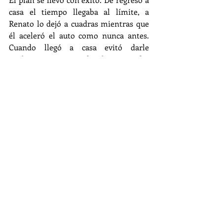
casa el tiempo llegaba al límite, a 
Renato lo dejó a cuadras mientras que 
él aceleró el auto como nunca antes. 
Cuando llegó a casa evitó darle 
explicaciones a su familia y se fue 
directo a su habitación. Se quedó 
dormido encima de su cama esperando 
un mensaje que nunca llegó.
Antes de las 3 de la madrugada; cuando 
de seguro ella paseaba por la cocina de 
su casa buscando algo de comida y 
fijándose siempre que el reloj no 
marque las 3, porque desde niña 
siempre creyó que a esa hora sucedía 
algo sobrenatural y le daba miedo; 
Alfonso volvió a salir a su balcón, miró 
el cielo y susurró: -Es triste saber, que 