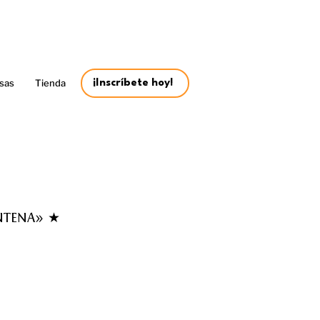
sas
Tienda
¡Inscríbete hoy!
ENTENA» ★