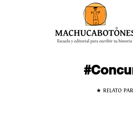
MENÚ
#Concu
★ RELATO PA