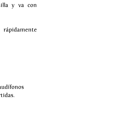
lla y va con 
 rápidamente 
audífonos 
tidas. 