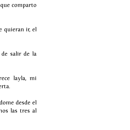
a que comparto 
uieran ir, el 
e salir de la 
ece layla, mi 
rta.
dome desde el 
os las tres al 