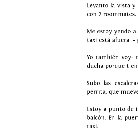
Levanto la vista y 
con 2 roommates. V
Me estoy yendo a m
taxi está afuera. – 
Yo también voy- m
ducha porque tiene
Subo las escalera
perrita, que mueve
Estoy a punto de i
balcón. En la puer
taxi.