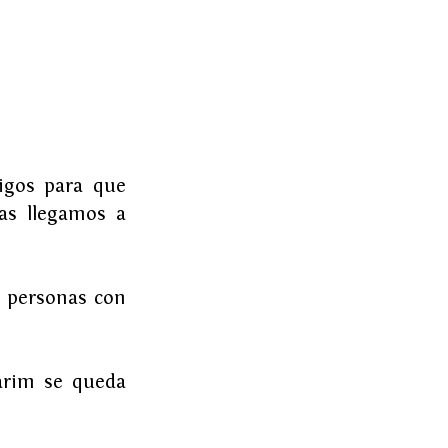
gos para que 
s llegamos a 
 personas con 
arim se queda 