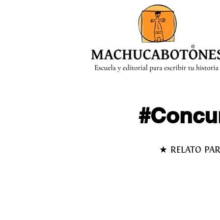
MENÚ
#Concu
★ RELATO PA