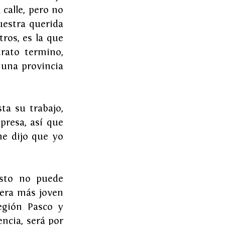
calle, pero no 
uestra querida 
ros, es la que 
ato termino, 
una provincia 
a su trabajo, 
resa, así que 
e dijo que yo 
sto no puede 
era más joven 
egión Pasco y 
cia, será por 