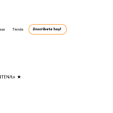
sas
Tienda
¡Inscríbete hoy!
ENTENA» ★