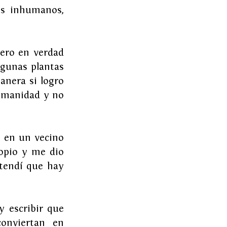
s inhumanos, 
ero en verdad 
gunas plantas 
nera si logro 
umanidad y no 
é en un vecino 
pio y me dio 
endí que hay 
 escribir que 
onviertan en 