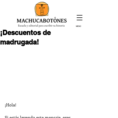
MENÚ
¡Descuentos de
¡Inscríbete hoy!
madrugada!
¡Hola!
Si estás leyendo este mensaje, eres 