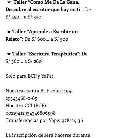
 ★  
Taller “Como Me Da La Gana. 
Descubre al escritor que hay en ti”
: De 
S/ 450… a S/ 350
 ★ 
Taller “Aprende a Escribir un 
Relato”
: De S/ 600… a S/ 500
 ★ 
Taller “Escritura Terapéutica”
: De 
S/ 360… a S/ 260
Solo para BCP y YaPe: 
Nuestra cuenta BCP soles: 194-
29343468-0-65
Nuestro CCI (BCP): 
00219412934346806598
Transferencias por Yape: 978224136
La inscripción deberá hacerse durante 