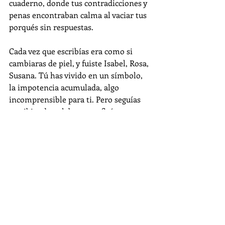
cuaderno, donde tus contradicciones y 
penas encontraban calma al vaciar tus 
porqués sin respuestas.
Cada vez que escribías era como si 
cambiaras de piel, y fuiste Isabel, Rosa, 
Susana. Tú has vivido en un símbolo, 
la impotencia acumulada, algo 
incomprensible para ti. Pero seguías 
escribiendo palabras que fluían como 
un río capaz de purificar el mar del 
pasado.
Norma no habló con el aire. Ella miró 
a los ojos a sus hijos y les dio de comer, 
y cuidó sus noches, y escribió un libro, 
y presentó un poemario, y enfrentó el 
habitar un lugar en el mundo que 
siempre le fue ajeno, y en ese instante, 