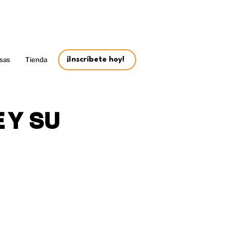
sas
Tienda
¡Inscríbete hoy!
E Y SU