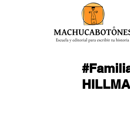
MENÚ
#Famili
HILLM