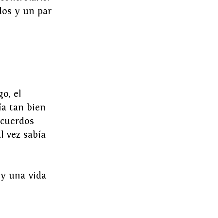
dos y un par 
o, el 
a tan bien 
ecuerdos 
l vez sabía 
 y una vida 