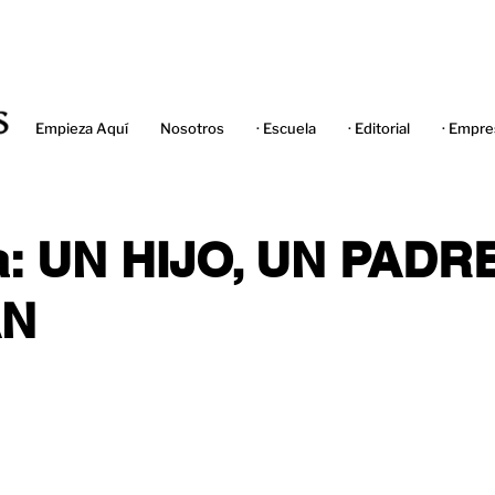
Empieza Aquí
Nosotros
· Escuela
· Editorial
· Empre
a: UN HIJO, UN PADR
AN