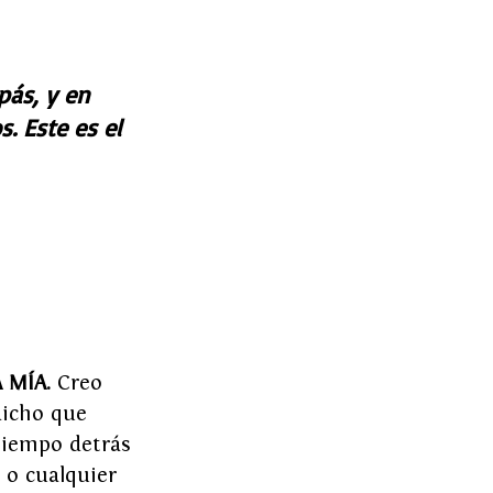
ás, y en 
. Este es el 
 MÍA.
 Creo 
icho que 
tiempo detrás 
 o cualquier 