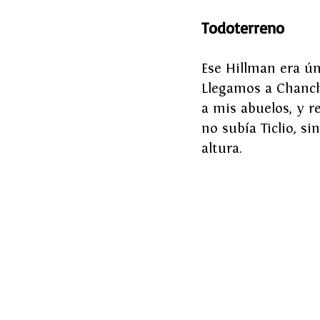
Todoterreno
Ese Hillman era úni
Llegamos a Chanch
a mis abuelos, y r
no subía Ticlio, s
altura.