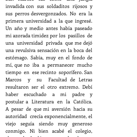
invadida con  sus  soldaditos  rijosos  y  
sus  perros desvergonzados.  No  era  la  
primera universidad a la que ingresé. 
Un año y medio antes había paseado 
mi azorada timidez por los  pasillos  de  
una  universidad  privada  que me dejó 
una revulsiva sensación en la boca del 
estómago. Sabía, muy en el fondo de 
mí, que no  iba  a  permanecer  mucho  
tiempo  en  ese recinto  soporífero. San  
Marcos  y  su  Facultad de Letras 
resultaron ser el otro extremo. Debí  
haber  escuchado  a  mi  padre  y  
postular a  Literatura  en  la  Católica.  
A  pesar  de  que mi  aversión  hacia  su  
autoridad  crecía exponencialmente, el 
viejo seguía siendo muy generoso 
conmigo. Ni bien acabé el colegio, 