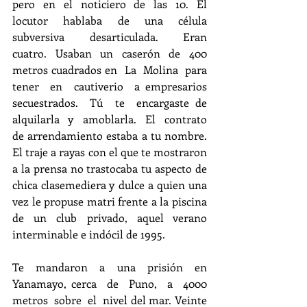
pero en el noticiero de las 10. El 
locutor hablaba de una célula  
subversiva  desarticulada.  Eran  
cuatro. Usaban un caserón de 400 
metros cuadrados en  La  Molina  para  
tener  en  cautiverio  a empresarios  
secuestrados.  Tú  te  encargaste de  
alquilarla  y  amoblarla.  El  contrato  
de arrendamiento estaba a tu nombre. 
El traje a rayas con el que te mostraron 
a la prensa no trastocaba tu aspecto de 
chica clasemediera y dulce a quien una 
vez le propuse matri frente a la piscina 
de un club privado, aquel verano 
interminable e indócil de 1995.
Te  mandaron  a  una  prisión  en  
Yanamayo, cerca  de  Puno,  a  4000  
metros  sobre  el  nivel del mar. Veinte 