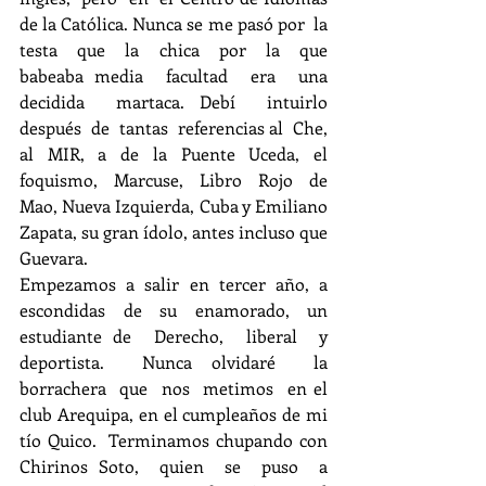
de la Católica. Nunca se me pasó por  la  
testa  que  la  chica  por  la  que  
babeaba media  facultad  era  una  
decidida  martaca. Debí  intuirlo  
después  de  tantas  referencias al  Che,  
al  MIR,  a  de  la  Puente  Uceda,  el 
foquismo,  Marcuse,  Libro  Rojo  de  
Mao, Nueva Izquierda, Cuba y Emiliano 
Zapata, su gran ídolo, antes incluso que 
Guevara.
Empezamos  a  salir  en  tercer  año,  a 
escondidas  de  su  enamorado,  un  
estudiante de  Derecho,  liberal  y  
deportista.  Nunca olvidaré  la  
borrachera  que  nos  metimos  en el 
club Arequipa, en el cumpleaños de mi 
tío Quico.  Terminamos chupando con  
Chirinos Soto,  quien  se  puso  a  