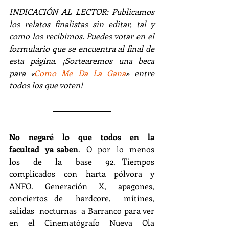
INDICACIÓN AL LECTOR: Publicamos 
los relatos finalistas sin editar, tal y 
como los recibimos. Puedes votar en el 
formulario que se encuentra al final de 
esta página. ¡Sortearemos una beca 
para «
Como Me Da La Gana
» entre 
todos los que voten!
No  negaré  lo  que  todos  en  la  
facultad  ya saben
.  O  por  lo  menos  
los  de  la  base  92. Tiempos  
complicados  con  harta  pólvora  y 
ANFO.  Generación  X,  apagones,  
conciertos de  hardcore,  mítines,  
salidas  nocturnas  a Barranco para ver 
en el Cinematógrafo Nueva Ola  