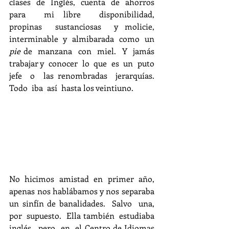
clases  de  Inglés,  cuenta  de  ahorros  
para  mi libre  disponibilidad,  
propinas  sustanciosas  y molicie,  
interminable  y  almibarada  como  un 
pie 
de  manzana  con  miel.  Y  jamás  
trabajar y  conocer  lo  que  es  un  puto  
jefe  o  las renombradas  jerarquías.  
Todo  iba  así  hasta los veintiuno.
No  hicimos  amistad  en  primer  año,  
apenas nos hablábamos y nos separaba 
un sinfín de banalidades.  Salvo  una,  
por  supuesto.  Ella también  estudiaba  
inglés,  pero  en  el Centro de Idiomas 