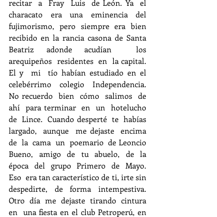
recitar  a  Fray  Luis  de León. Ya  el  
characato  era  una  eminencia  del 
fujimorismo,  pero  siempre  era  bien  
recibido en la rancia casona de Santa 
Beatriz adonde acudían  los  
arequipeños  residentes  en  la capital.  
El y  mi  tío habían estudiado en el 
celebérrimo  colegio  Independencia.  
No recuerdo  bien  cómo  salimos  de  
ahí  para terminar  en  un  hotelucho  
de  Lince.  Cuando desperté  te  habías  
largado,  aunque  me dejaste  encima  
de  la  cama  un  poemario  de Leoncio  
Bueno,  amigo  de  tu  abuelo,  de  la 
época  del  grupo  Primero  de  Mayo.  
Eso  era tan característico de ti, irte sin 
despedirte, de forma intempestiva. 
Otro  día  me  dejaste  tirando  cintura  
en  una fiesta en el club Petroperú, en 