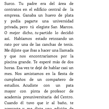
Surco. Tu padre era del área de 
contratos en el edificio central de  la  
empresa.  Ganaba  un  huevo  de  plata 
y  podía  pagarte  una  universidad  
privada, pero  tú  elegiste San  Marcos. 
O  mejor  dicho, 
tu
 partido  lo  decidió  
así.  Habíamos  estado retozando un 
rato por una de las canchas de tenis. 
Me dijiste que ibas a hacer una llamada 
y que nos encontraríamos por la 
piscina grande. Te esperé más de dos 
horas. Esa vez te dejé de hablar casi un 
mes. Nos amistamos en la fiesta de 
cumpleaños de un compañero de 
estudios. Acudiste  con  un  pata  
mayor  con  pinta  de profesor  de  
academia  preuniversitaria  del Centro.  
Cuando  él  tuvo  que  ir  al  baño,  te 
acercaste  y  me  diste  una  edición  de 