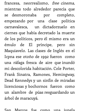
francesa,  neorrealismo,  
free cinema
, 
mientras  todo  alrededor  parecía  que  
se desmoronaba  por  completo,  
empezando por  una  clase  política  
carnavalesca,  un dictadorzuelo en 
ciernes que había decretado la muerte 
de los políticos, pero él mismo era un 
émulo de El príncipe, pero sin 
Maquiavelo. Las clases de Inglés en el 
Icpna ese otoño de 1992 fueron  como  
una  ráfaga  fresca  de  aire  que inundó 
mi descolorida habitación. Cole Porter, 
Frank  Sinatra,  Ramones,  Hemingway,  
Dead Kennedys y un sinfín de miradas 
licenciosas y bochornos  fueron  como  
un  alambre  de  púas resguardando un 
árbol de maracuyá.
San  Marcos  fue  como  una  jungla  