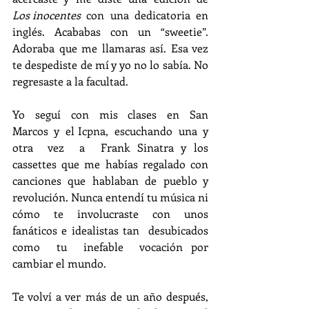
Los inocentes
  con  una  dedicatoria  en  
inglés. Acababas con un “sweetie”. 
Adoraba que me llamaras así. Esa vez 
te despediste de mí y yo no lo sabía. No 
regresaste a la facultad.
Yo  seguí  con  mis  clases  en  San  
Marcos  y  el Icpna,  escuchando  una  y  
otra  vez  a  Frank Sinatra y los 
cassettes que me habías regalado con  
canciones  que  hablaban  de  pueblo  y 
revolución. Nunca entendí tu música ni 
cómo te involucraste con unos 
fanáticos e idealistas tan  desubicados  
como  tu  inefable  vocación por 
cambiar el mundo.
Te volví a ver más de un año después, 