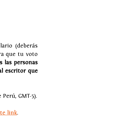
rio (deberás 
ra que tu voto 
 las personas 
 escritor que 
e Perú, GMT-5).
te link
. 