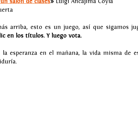
un salón de clases
»
 Luigi Ancajima Coyla
uerta
s arriba, esto es un juego, así que sigamos ju
ic en los títulos. Y luego vota. 
r, la esperanza en el mañana, la vida misma de es
duría.