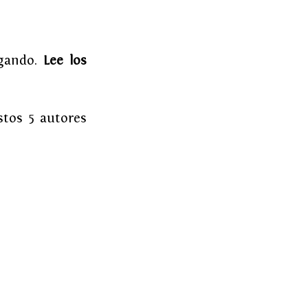
gando. 
Lee los 
tos 5 autores 