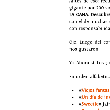
Antes de eso: rec
gigante por 200 so
LA GANA. Descubre
con el de muchas o
con responsabilida
Ojo: Luego del co
nos gustaron.
Ya. Ahora sí. Los 5 
En orden alfabétic
«
Viejos fanta
«
Un día de in
«
Sweetie
»
 Ja