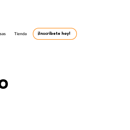
sas
Tienda
¡Inscríbete hoy!
O