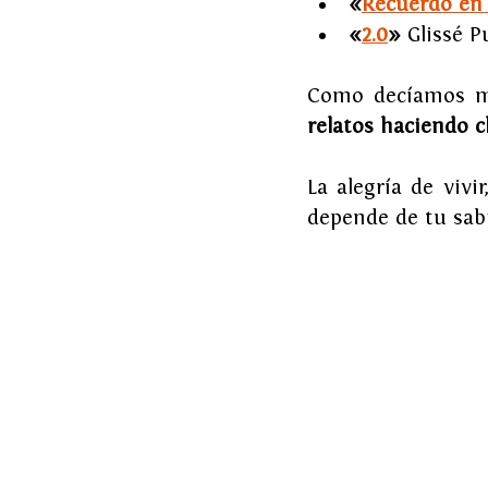
«
Recuerdo en 
«
2.0
»
 Glissé P
Como decíamos má
relatos haciendo cl
La alegría de vivi
depende de tu sabi