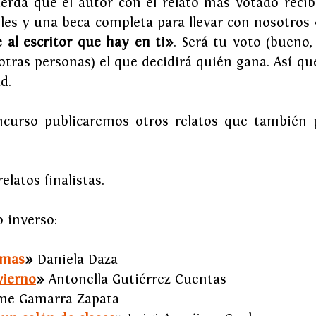
uerda que el autor con el relato más votado recib
les y una beca completa para llevar con nosotros 
 al escritor que hay en ti»
. Será tu voto (bueno,
tras personas) el que decidirá quién gana. Así que
d.
ncurso publicaremos otros relatos que también p
relatos finalistas. 
o inverso:
smas
» 
Daniela Daza
vierno
» 
Antonella Gutiérrez Cuentas
ime Gamarra Zapata