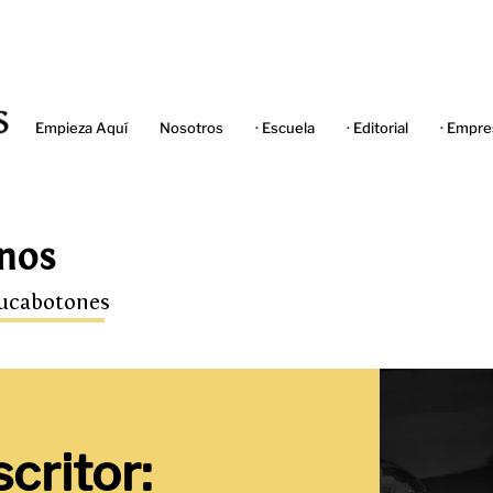
Empieza Aquí
Nosotros
· Escuela
· Editorial
· Empre
nos
hucabotones
critor: