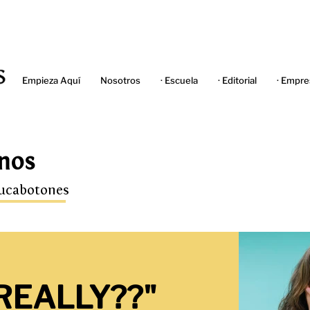
Empieza Aquí
Nosotros
· Escuela
· Editorial
· Empre
nos
hucabotones
 REALLY??"