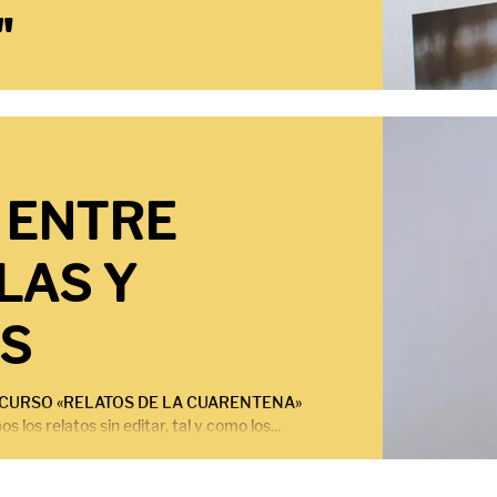
"
de relatos escritos en una cuarentena, y
 de Machucabotones:...
: ENTRE
LAS Y
AS
NCURSO «RELATOS DE LA CUARENTENA»
s relatos sin editar, tal y como los...