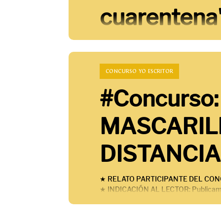
cuarentena
Es una rareza convocar a un concurso 
esa es una de las cosas que nos gusta
CONCURSO YO ESCRITOR
#Concurso
MASCARIL
DISTANCI
★ RELATO PARTICIPANTE DEL CO
★ INDICACIÓN AL LECTOR: Publicamos lo