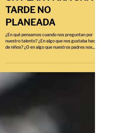
NUESTROS ALUMNOS
UN PLAN PARA UNA
TARDE NO
PLANEADA
¿En qué pensamos cuando nos preguntan por
nuestro talento? ¿En algo que nos gustaba hacer
de niños? ¿O en algo que nuestros padres nos...